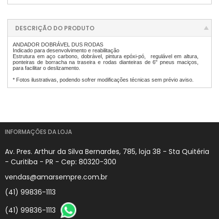
DESCRIÇÃO DO PRODUTO
ANDADOR DOBRÁVEL DUS RODAS
Indicado para desenvolvimento e reabilitação
Estrutura em aço carbono, dobrável, pintura epóxi-pó, regulável em altura,
ponteiras de borracha na traseira e rodas dianteiras de 6" pneus maciços,
para facilitar o deslizamento.
* Fotos ilustrativas, podendo sofrer modificações técnicas sem prévio aviso.
INFORMAÇÕES DA LOJA
Av. Pres. Arthur da Silva Bernardes, 785, loja 38 - Sta Quitéria
- Curitiba - PR - Cep: 80320-300
vendas@amarsempre.com.br
(41) 99836-1113
(41) 99836-1113