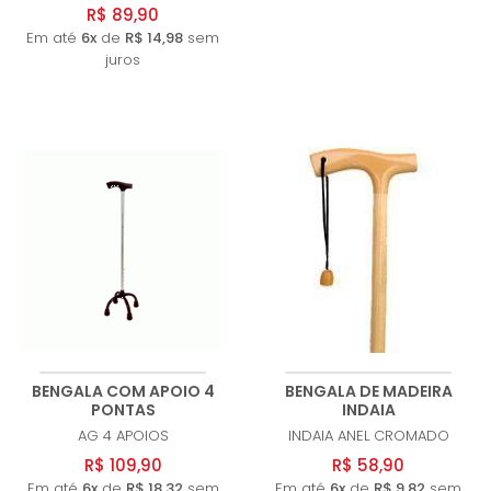
R$ 89,90
Em até
6x
de
R$ 14,98
sem
juros
BENGALA COM APOIO 4
BENGALA DE MADEIRA
PONTAS
INDAIA
AG
4 APOIOS
INDAIA
ANEL CROMADO
R$ 109,90
R$ 58,90
Em até
6x
de
R$ 18,32
sem
Em até
6x
de
R$ 9,82
sem