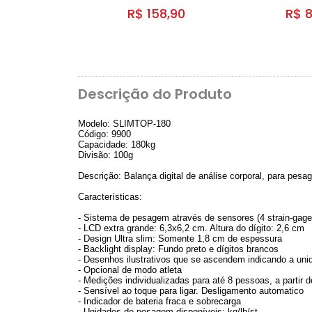
R$ 158,90
R$ 8
Descrição do Produto
Modelo: SLIMTOP-180
Código: 9900
Capacidade: 180kg
Divisão: 100g
Descrição: Balança digital de análise corporal, para p
Características:
- Sistema de pesagem através de sensores (4 strain-gages
- LCD extra grande: 6,3x6,2 cm. Altura do dígito: 2,6 cm
- Design Ultra slim: Somente 1,8 cm de espessura
- Backlight display: Fundo preto e dígitos brancos
- Desenhos ilustrativos que se ascendem indicando a un
- Opcional de modo atleta
- Medições individualizadas para até 8 pessoas, a partir d
- Sensível ao toque para ligar. Desligamento automatico
- Indicador de bateria fraca e sobrecarga
- Unidades de pesagem disponíveis: kg/lb/st