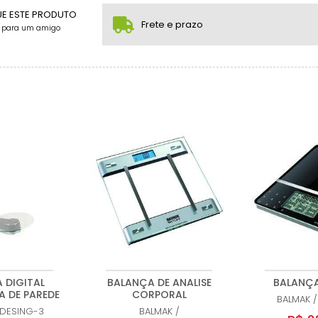
.
.
.
.
.
.
UE ESTE PRODUTO
Frete e prazo
e para um amigo
 DIGITAL
BALANÇA DE ANALISE
BALANÇA
 DE PAREDE
CORPORAL
BALMAK
/
DESING-3
BALMAK
/