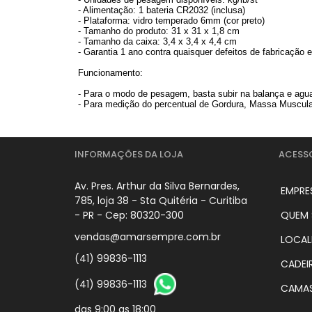
- Alimentação: 1 bateria CR2032 (inclusa)
- Plataforma: vidro temperado 6mm (cor preto)
- Tamanho do produto: 31 x 31 x 1,8 cm
- Tamanho da caixa: 3,4 x 3,4 x 4,4 cm
- Garantia 1 ano contra quaisquer defeitos de fabricação e
Funcionamento:
- Para o modo de pesagem, basta subir na balança e agua
- Para medição do percentual de Gordura, Massa Muscular
INFORMAÇÕES DA LOJA
ACESS
Av. Pres. Arthur da Silva Bernardes,
EMPRE
785, loja 38 - Sta Quitéria - Curitiba
- PR - Cep: 80320-300
QUEM
vendas@amarsempre.com.br
LOCAL
(41) 99836-1113
CADEI
(41) 99836-1113
CAMAS
das 9:00 as 18:00