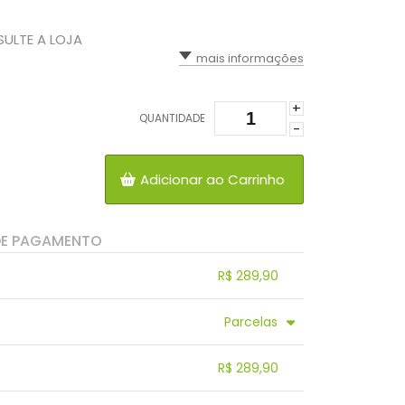
SULTE A LOJA
mais informações
+
QUANTIDADE
-
Adicionar ao Carrinho
DE PAGAMENTO
R$ 289,90
.
.
.
.
Parcelas
.
4x sem juros de R$ 72,48
.
R$ 289,90
.
5x sem juros de R$ 57,98
.
.
6x sem juros de R$ 48,32
.