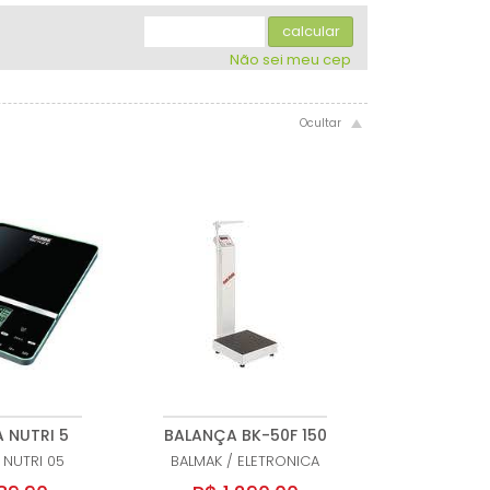
.
.
.
.
.
calcular
Não sei meu cep
 NUTRI 5
BALANÇA BK-50F 150
NUTRI 05
BALMAK
/
ELETRONICA