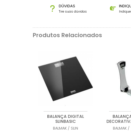
DÚVIDAS
INDIQ
Tire suas dúvidas
Indiqu
Produtos Relacionados
BALANÇA DIGITAL
BALANÇA
SLINBASIC
DECORATIVA
BALMAK
/
SLIN
BALMAK
/