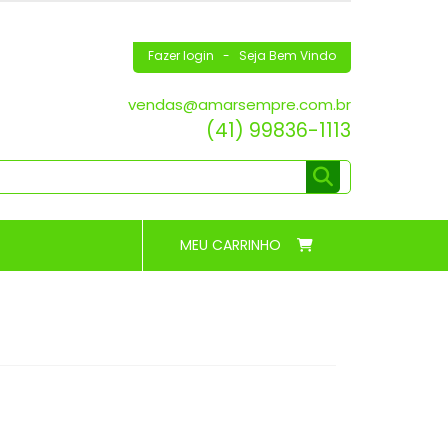
Fazer login
- Seja Bem Vindo
vendas@amarsempre.com.br
(41) 99836-1113
MEU CARRINHO