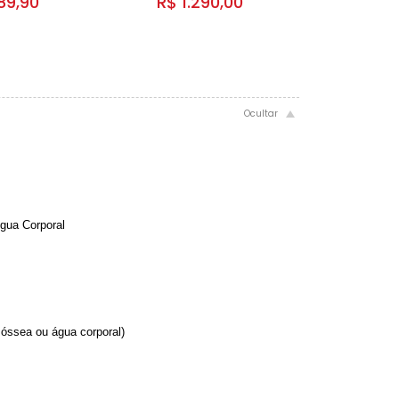
89,90
R$ 1.290,00
gua Corporal
óssea ou água corporal)