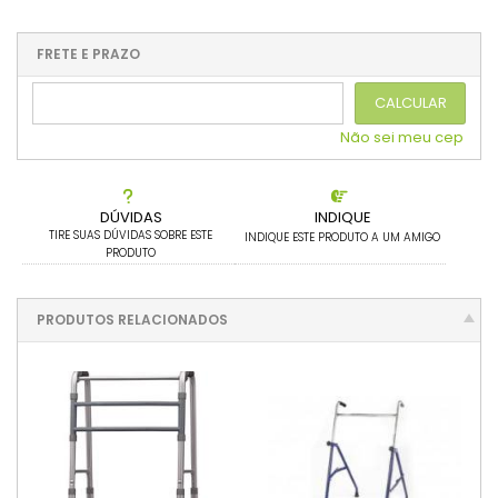
.
3x sem juros de R$ 79,63
1x sem juros de R$ 238,90
.
.
.
.
.
.
.
4x sem juros de R$ 59,73
.
.
.
.
.
FRETE E PRAZO
.
.
5x sem juros de R$ 47,78
.
CALCULAR
Não sei meu cep
DÚVIDAS
INDIQUE
TIRE SUAS DÚVIDAS SOBRE ESTE
INDIQUE ESTE PRODUTO A UM AMIGO
PRODUTO
PRODUTOS RELACIONADOS