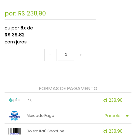
por: R$
238,90
ou por
6x
de
R$
39,82
com juros
-
+
FORMAS DE PAGAMENTO
R$ 238,90
PIX
1x sem juros de R$ 238,90
.
.
.
.
Parcelas
Mercado Pago
.
.
.
.
.
.
.
1x sem juros de R$ 238,90
6x sem juros de R$ 39,82
R$ 238,90
Boleto Itaú ShopLine
2x sem juros de R$ 119,45
.